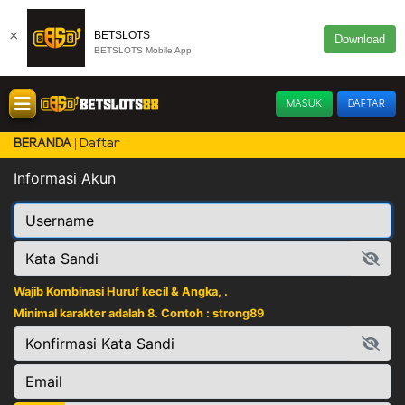
×
BETSLOTS
Download
BETSLOTS Mobile App
MASUK
DAFTAR
Daftar
BERANDA
Informasi Akun
Wajib Kombinasi Huruf kecil & Angka, .
Minimal karakter adalah 8. Contoh : strong89