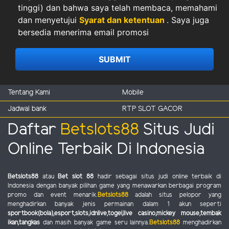
tinggi) dan bahwa saya telah membaca, memahami
dan menyetujui
Syarat dan ketentuan
. Saya juga
bersedia menerima email promosi
SUBMIT
Tentang Kami
Mobile
Jadwal bank
RTP SLOT GACOR
Daftar
Betslots88
Situs Judi
Online Terbaik Di Indonesia
Betslots88
atau
Bet slot 88
hadir sebagai situs judi online terbaik di
Indonesia dengan banyak pilihan game yang menawarkan berbagai program
promo dan event menarik.
Betslots88
adalah situs pelopor yang
menghadirkan banyak jenis permainan dalam 1 akun seperti
sportbook(bola),esport,slots,idnlive,togel,live casino,mickey mouse,tembak
ikan,tangkas
dan masih banyak game seru lainnya.
Betslots88
menghadirkan