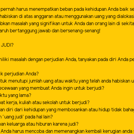
ak pernah harus menempatkan beban pada kehidupan Anda baik se
biskan di atas anggaran atau menggunakan uang yang dialokasik
bkan masalah yang signifikan untuk Anda dan orang lain di seki
taruh bertanggung jawab dan bersenang-senang!
JUDI?
iki masalah dengan perjudian Anda, tanyakan pada diri Anda p
ik perjudian Anda?
uk menutupi jumlah uang atau waktu yang telah anda habiskan u
kecewaan yang membuat Anda ingin untuk berjudi?
aktu yang lama?
at kerja, kuliah atau sekolah untuk berjudi?
kan diri dari kehidupan yang membosankan atau hidup tidak baha
uang judi' pada hal lain?
an keluarga atau hiburan karena judi?
sa Anda harus mencoba dan memenangkan kembali kerugian anda