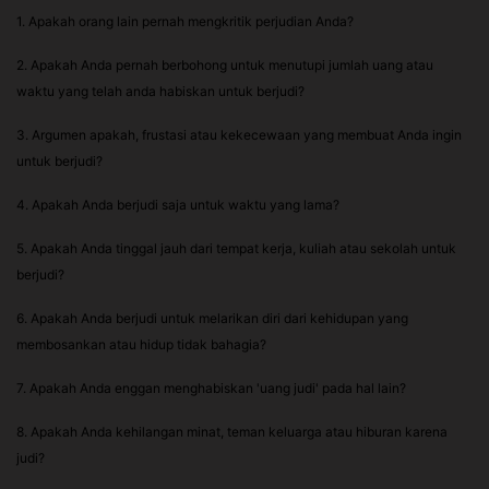
1. Apakah orang lain pernah mengkritik perjudian Anda?
2. Apakah Anda pernah berbohong untuk menutupi jumlah uang atau
waktu yang telah anda habiskan untuk berjudi?
3. Argumen apakah, frustasi atau kekecewaan yang membuat Anda ingin
untuk berjudi?
4. Apakah Anda berjudi saja untuk waktu yang lama?
5. Apakah Anda tinggal jauh dari tempat kerja, kuliah atau sekolah untuk
berjudi?
6. Apakah Anda berjudi untuk melarikan diri dari kehidupan yang
membosankan atau hidup tidak bahagia?
7. Apakah Anda enggan menghabiskan 'uang judi' pada hal lain?
8. Apakah Anda kehilangan minat, teman keluarga atau hiburan karena
judi?