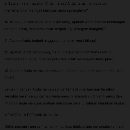
9. Setelah kalah, apakah Anda merasa Anda harus mencoba dan
memenangkan kembali kerugian anda secepatnya?
10. Ketika judi dan Anda kehabisan uang, apakah Anda merasa kehilangan
dan putus asa, dan perlu untuk berjudi lagi sesegera mungkin?
11. Apakah Anda berjudi hingga sen terakhir Anda hilang?
12. Apakah Anda berbohong, mencuri atau meminjam hanya untuk
mendapatkan uang untuk berjudi atau untuk membayar utang judi?
13. Apakah Anda merasa depresi atau bahkan bunuh diri karena perjudian
Anda?
Semakin banyak Anda menjawab 'ya' terhadap pertanyaan tersebut,
semakin besar kemungkinan Anda memiliki masalah judi yang serius dan
mungkin ingin mencari bantuan dan saran melalui saluran diuraikan di atas
MENGELOLA PERMAINAN ANDA
Untuk pemain yang sering menikmati judi, tidak jarang menghabiskan lebih