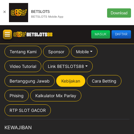
×
BETSLOTS
Download
BETSLOTS Mobile App
MASUK
DAFTAR
Tentang Kami
Sponsor
Mobile
Video Tutorial
Link BETSLOTS88
Bertanggung Jawab
Kebijakan
Cara Betting
Phising
Kalkulator Mix Parlay
RTP SLOT GACOR
KEWAJIBAN