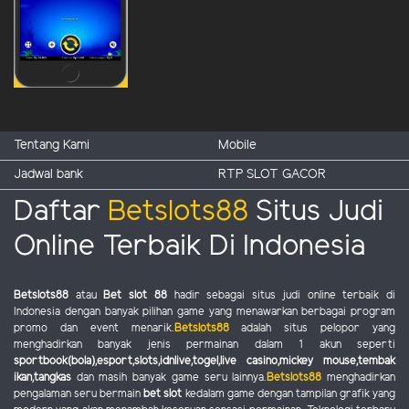
Tentang Kami
Mobile
Jadwal bank
RTP SLOT GACOR
Daftar
Betslots88
Situs Judi
Online Terbaik Di Indonesia
Betslots88
atau
Bet slot 88
hadir sebagai situs judi online terbaik di
Indonesia dengan banyak pilihan game yang menawarkan berbagai program
promo dan event menarik.
Betslots88
adalah situs pelopor yang
menghadirkan banyak jenis permainan dalam 1 akun seperti
sportbook(bola),esport,slots,idnlive,togel,live casino,mickey mouse,tembak
ikan,tangkas
dan masih banyak game seru lainnya.
Betslots88
menghadirkan
pengalaman seru bermain
bet slot
kedalam game dengan tampilan grafik yang