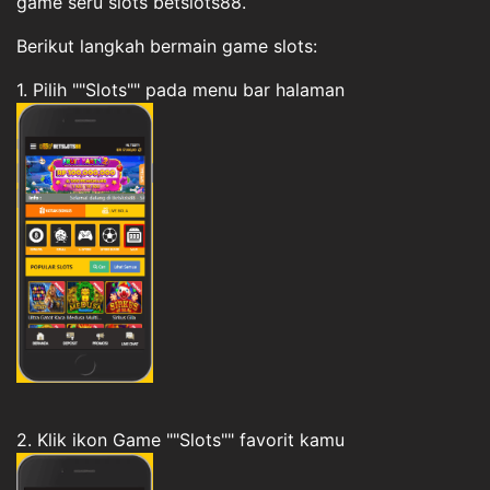
game seru slots betslots88.
Berikut langkah bermain game slots:
1. Pilih ""Slots"" pada menu bar halaman
2. Klik ikon Game ""Slots"" favorit kamu