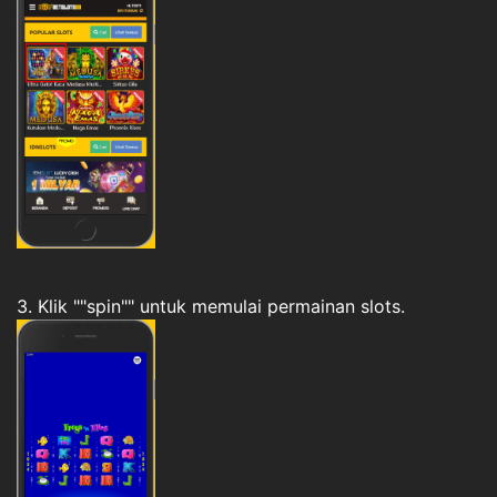
3. Klik ""spin"" untuk memulai permainan slots.