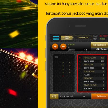
sistem ini hanyaberlaku untuk set kartu
Terdapat bonus jackpot yang akan di