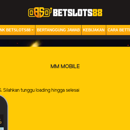
INK BETSLOTS88
BERTANGGUNG JAWAB
KEBIJAKAN
CARA BETT
MM MOBILE
. Silahkan tunggu loading hingga selesai