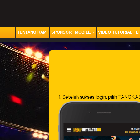
TENTANG KAMI
SPONSOR
MOBILE
VIDEO TUTORIAL
L
1. Setelah sukses login, pilih TANGKAS