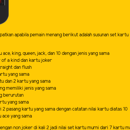
dapatkan apabila pemain menang berikut adalah susunan set kartu 
tu ace, king, queen, jack, dan 10 dengan jenis yang sama
r of a kind dan kartu joker
traight dan flush
kartu yang sama
artu dan 2 kartu yang sama
ang memiliki jenis yang sama
ng berurutan
kartu yang sama
ari 2 pasang kartu yang sama dengan catatan nilai kartu diatas 10
tu ace yang sama
an non joker di kali 2 jadi nilai set kartu murni dari 7 kartu ma